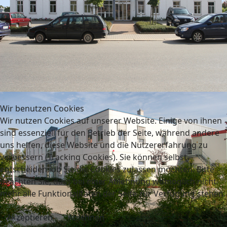
Wir benutzen Cookies
Wir nutzen Cookies auf unserer Website. Einige von ihnen
sind essenziell für den Betrieb der Seite, während andere
uns helfen, diese Website und die Nutzererfahrung zu
verbessern (Tracking Cookies). Sie können selbst
entscheiden, ob Sie die Cookies zulassen möchten. Bitte
beachten Sie, dass bei einer Ablehnung womöglich nicht
mehr alle Funktionalitäten der Seite zur Verfügung stehen.
Akzeptieren
Ablehnen